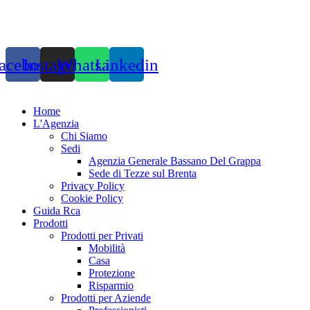
acebook
Instagram
Whatsapp
Linkedin
Home
L'Agenzia
Chi Siamo
Sedi
Agenzia Generale Bassano Del Grappa
Sede di Tezze sul Brenta
Privacy Policy
Cookie Policy
Guida Rca
Prodotti
Prodotti per Privati
Mobilità
Casa
Protezione
Risparmio
Prodotti per Aziende