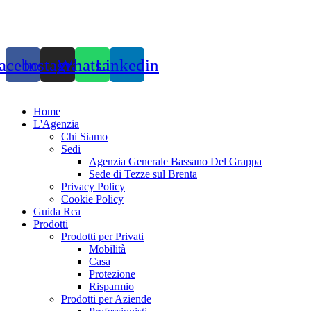
acebook
Instagram
Whatsapp
Linkedin
Home
L'Agenzia
Chi Siamo
Sedi
Agenzia Generale Bassano Del Grappa
Sede di Tezze sul Brenta
Privacy Policy
Cookie Policy
Guida Rca
Prodotti
Prodotti per Privati
Mobilità
Casa
Protezione
Risparmio
Prodotti per Aziende